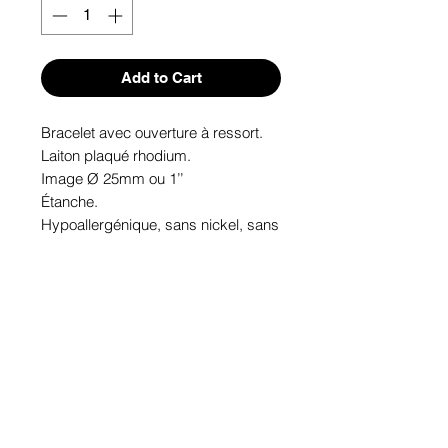
Add to Cart
Bracelet avec ouverture à ressort.

Laiton plaqué rhodium.

Image Ø 25mm ou 1’’

Étanche.

Hypoallergénique, sans nickel, sans 
plomb, sans cadmium.

Image protégée des rayons u.v. du 
soleil.

Fabriqué au Québec.
Informations!
Pour visualiser les tailles d'articles,