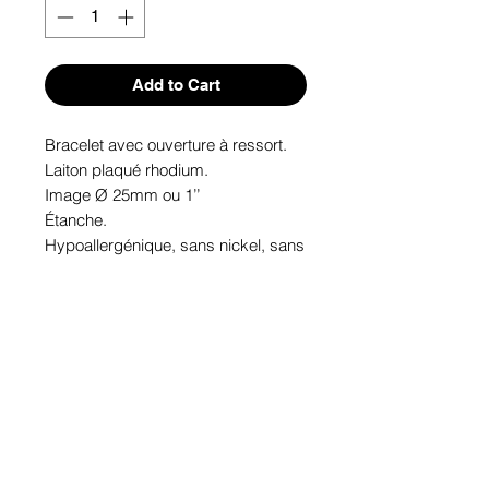
Add to Cart
Bracelet avec ouverture à ressort.

Laiton plaqué rhodium.

Image Ø 25mm ou 1’’

Étanche.

Hypoallergénique, sans nickel, sans 
plomb, sans cadmium.

Image protégée des rayons u.v. du 
soleil.

Fabriqué au Québec.
Informations!
Pour visualiser les tailles d'articles,