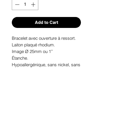
Add to Cart
Bracelet avec ouverture à ressort.

Laiton plaqué rhodium.

Image Ø 25mm ou 1’’

Étanche.

Hypoallergénique, sans nickel, sans 
plomb, sans cadmium.

Image protégée des rayons u.v. du 
soleil.

Fabriqué au Québec.
Informations!
Pour visualiser les tailles d'articles,