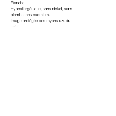
Étanche.

Hypoallergénique, sans nickel, sans 
plomb, sans cadmium.

Image protégée des rayons u.v. du 
soleil.

Fabriqué au Québec.
Informations!
Pour visualiser les tailles d'articles,
les différents modèles ou leurs
options, appuyez sur le bouton
Infos
.
Politique de confidentialité
© Copyright
Montréal, Québec, Canada
All rights reserved