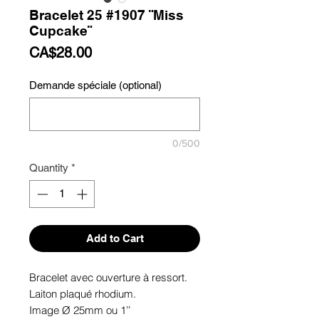
Bracelet 25 #1907 ¨Miss
Cupcake¨
Price
CA$28.00
Demande spéciale (optional)
0/500
Quantity
*
Add to Cart
Bracelet avec ouverture à ressort.

Laiton plaqué rhodium.

Image Ø 25mm ou 1’’
