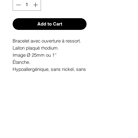
Add to Cart
Bracelet avec ouverture à ressort.

Laiton plaqué rhodium.

Image Ø 25mm ou 1’’

Étanche.

Hypoallergénique, sans nickel, sans 
plomb, sans cadmium.

Image protégée des rayons u.v. du 
soleil.

Fabriqué au Québec.
Informations!
Pour visualiser les tailles d'articles,