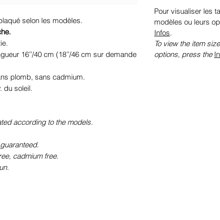
Pour visualiser les ta
 plaqué selon les modèles.
modèles ou leurs op
che.
Infos
.
ie.
To view the item size
options, press the
I
ngueur 16’’/40 cm (18’’/46 cm sur demande
sans plomb, sans cadmium.
du soleil.
ated according to the models.
 guaranteed.
free, cadmium free.
un.