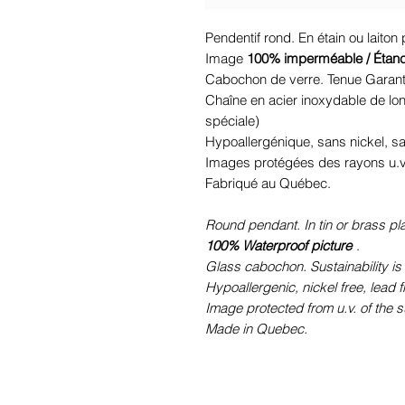
Pendentif rond. En étain ou laiton
Image
100% imperméable / Étan
Cabochon de verre. Tenue Garant
Chaîne en acier inoxydable de lo
spéciale)
Hypoallergénique, sans nickel, 
Images protégées des rayons u.v. 
Fabriqué au Québec.
Round pendant. In tin or brass pl
100% Waterproof picture
.
Glass cabochon. Sustainability is
Hypoallergenic, nickel free, lead 
Image protected from u.v. of the s
Made in Quebec.